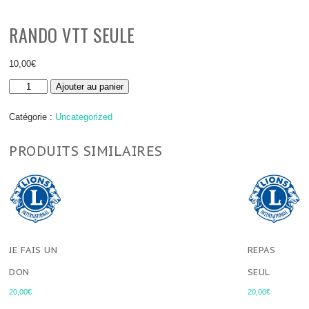
RANDO VTT SEULE
10,00
€
quantité
Ajouter au panier
de
Rando
VTT
Catégorie :
Uncategorized
seule
PRODUITS SIMILAIRES
JE FAIS UN
REPAS
DON
SEUL
20,00
€
20,00
€